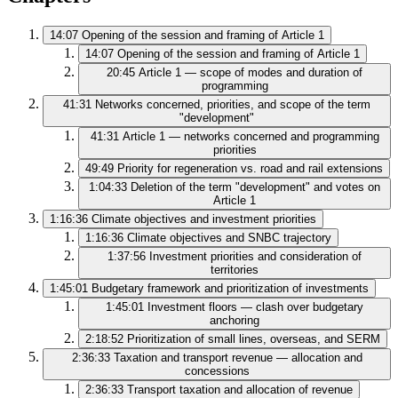
14:07
Opening of the session and framing of Article 1
14:07
Opening of the session and framing of Article 1
20:45
Article 1 — scope of modes and duration of
programming
41:31
Networks concerned, priorities, and scope of the term
"development"
41:31
Article 1 — networks concerned and programming
priorities
49:49
Priority for regeneration vs. road and rail extensions
1:04:33
Deletion of the term "development" and votes on
Article 1
1:16:36
Climate objectives and investment priorities
1:16:36
Climate objectives and SNBC trajectory
1:37:56
Investment priorities and consideration of
territories
1:45:01
Budgetary framework and prioritization of investments
1:45:01
Investment floors — clash over budgetary
anchoring
2:18:52
Prioritization of small lines, overseas, and SERM
2:36:33
Taxation and transport revenue — allocation and
concessions
2:36:33
Transport taxation and allocation of revenue