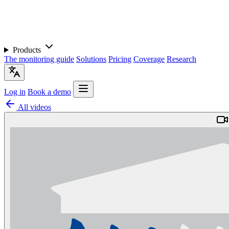
Products
The monitoring guide
Solutions
Pricing
Coverage
Research
Log in
Book a demo
All videos