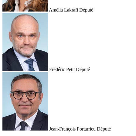
Amélia Lakrafi
Député
Frédéric Petit
Député
Jean-François Portarrieu
Député