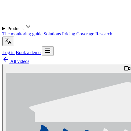
Products
The monitoring guide
Solutions
Pricing
Coverage
Research
Log in
Book a demo
All videos