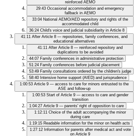
reinforced AEMO
29:43
Occasional accommodation and emergency
fallback in AEMO
33:04
National AEMO/AED repository and rights of the
accommodated child
36:24
Child's voice and judicial subsidiarity in Article 8
41:11
After Article 8 — repositories, family conferences, and
educational alternatives
41:11
After Article 8 — reinforced repository and
duplications to be avoided
44:07
Family conferences in administrative protection
51:24
Family conferences before judicial placement
53:49
Family consultations ordered by the children's judge
58:40
Intensive home support (AIED) and jurisprudence
1:00:53
Article 9 — access to care for minors entrusted to the
ASE and follow-up
1:00:53
Start of Article 9 — access to care and gender
transition
1:04:27
Article 9 — parents' right of opposition to care
1:12:11
Choice of the adult accompanying the minor
during care
1:19:15
Readable information for the minor on health acts
1:27:12
Information for parents after medical act and vote
on Article 9