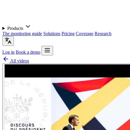
Products
The monitoring guide
Solutions
Pricing
Coverage
Research
Log in
Book a demo
All videos