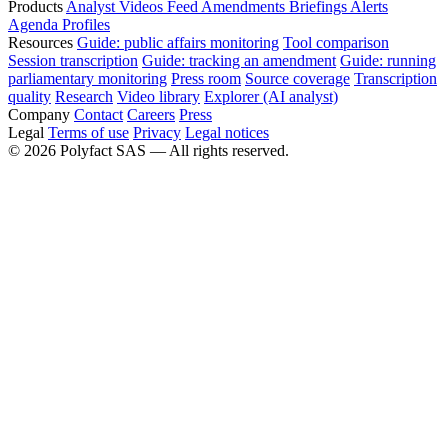
Products
Analyst
Videos
Feed
Amendments
Briefings
Alerts
Agenda
Profiles
Resources
Guide: public affairs monitoring
Tool comparison
Session transcription
Guide: tracking an amendment
Guide: running
parliamentary monitoring
Press room
Source coverage
Transcription
quality
Research
Video library
Explorer (AI analyst)
Company
Contact
Careers
Press
Legal
Terms of use
Privacy
Legal notices
©
2026
Polyfact SAS —
All rights reserved.