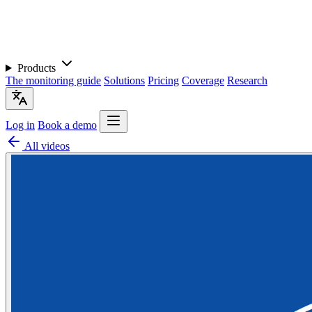
Products
The monitoring guide
Solutions
Pricing
Coverage
Research
Log in
Book a demo
All videos