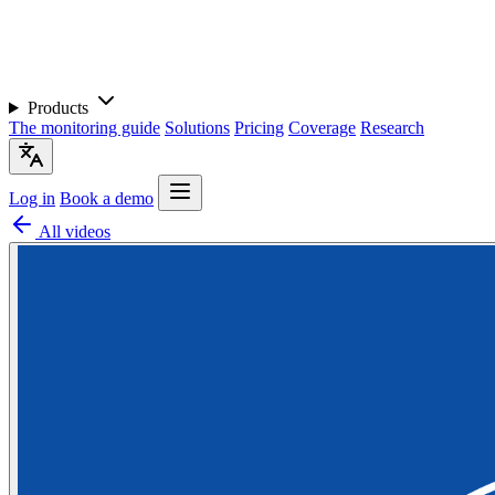
Products
The monitoring guide
Solutions
Pricing
Coverage
Research
Log in
Book a demo
All videos