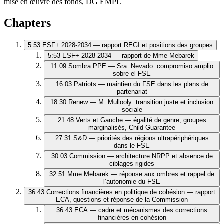
mise en œuvre des fonds, DG EMPL
Chapters
5:53
ESF+ 2028‑2034 — rapport REGI et positions des groupes
5:53
ESF+ 2028‑2034 — rapport de Mme Mebarek
11:09
Sombra PPE — Sra. Nevado: compromiso amplio
sobre el FSE
16:03
Patriots — maintien du FSE dans les plans de
partenariat
18:30
Renew — M. Mullooly: transition juste et inclusion
sociale
21:48
Verts et Gauche — égalité de genre, groupes
marginalisés, Child Guarantee
27:31
S&D — priorités des régions ultrapériphériques
dans le FSE
30:03
Commission — architecture NRPP et absence de
ciblages rigides
32:51
Mme Mebarek — réponse aux ombres et rappel de
l’autonomie du FSE
36:43
Corrections financières en politique de cohésion — rapport
ECA, questions et réponse de la Commission
36:43
ECA — cadre et mécanismes des corrections
financières en cohésion