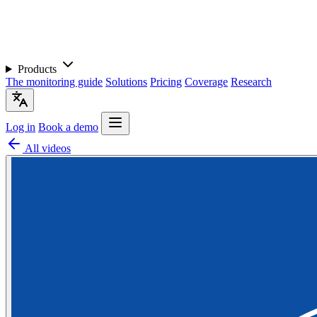
Products
The monitoring guide
Solutions
Pricing
Coverage
Research
Log in
Book a demo
All videos