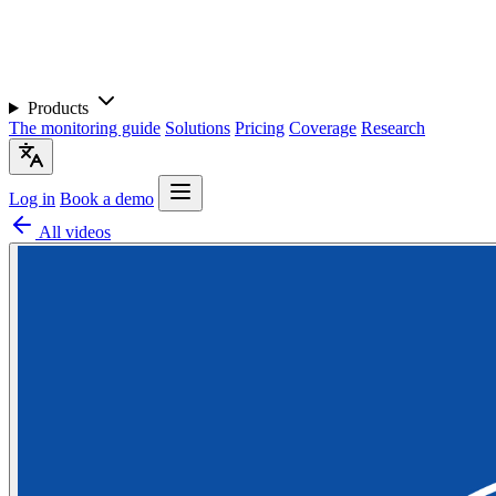
Products
The monitoring guide
Solutions
Pricing
Coverage
Research
Log in
Book a demo
All videos