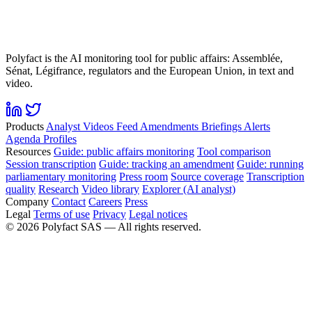
Polyfact is the AI monitoring tool for public affairs: Assemblée,
Sénat, Légifrance, regulators and the European Union, in text and
video.
Products
Analyst
Videos
Feed
Amendments
Briefings
Alerts
Agenda
Profiles
Resources
Guide: public affairs monitoring
Tool comparison
Session transcription
Guide: tracking an amendment
Guide: running
parliamentary monitoring
Press room
Source coverage
Transcription
quality
Research
Video library
Explorer (AI analyst)
Company
Contact
Careers
Press
Legal
Terms of use
Privacy
Legal notices
©
2026
Polyfact SAS —
All rights reserved.