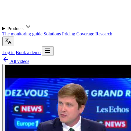
Products
The monitoring guide
Solutions
Pricing
Coverage
Research
Log in
Book a demo
All videos