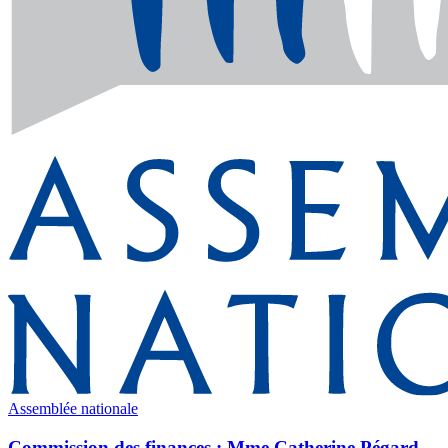
Assemblée nationale
Commission des finances : Mme Catherine Pégard,