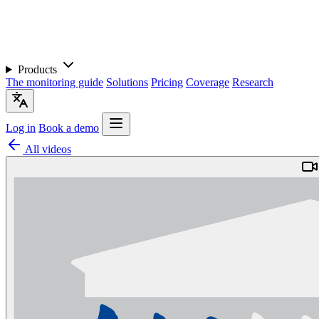
Products
The monitoring guide
Solutions
Pricing
Coverage
Research
Log in
Book a demo
All videos