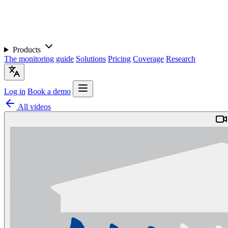
Products
The monitoring guide
Solutions
Pricing
Coverage
Research
Log in
Book a demo
All videos