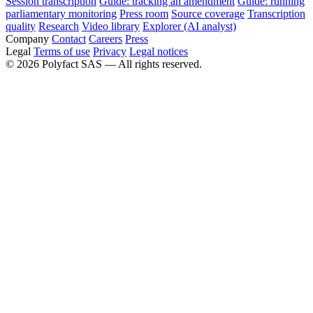
Session transcription
Guide: tracking an amendment
Guide: running
parliamentary monitoring
Press room
Source coverage
Transcription
quality
Research
Video library
Explorer (AI analyst)
Company
Contact
Careers
Press
Legal
Terms of use
Privacy
Legal notices
©
2026
Polyfact SAS —
All rights reserved.