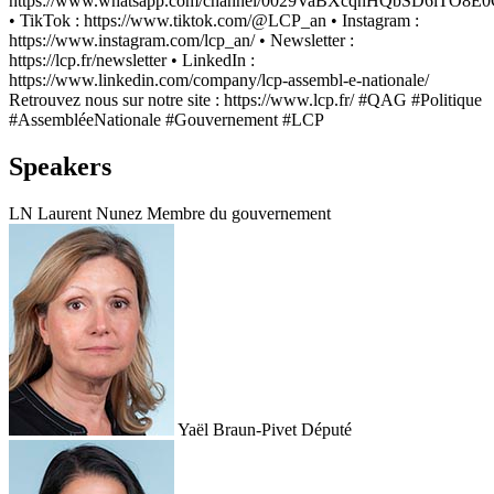
https://www.whatsapp.com/channel/0029VaBXcqnHQbSD6iTO8E
• TikTok : https://www.tiktok.com/@LCP_an • Instagram :
https://www.instagram.com/lcp_an/ • Newsletter :
https://lcp.fr/newsletter • LinkedIn :
https://www.linkedin.com/company/lcp-assembl-e-nationale/
Retrouvez nous sur notre site : https://www.lcp.fr/ #QAG #Politique
#AssembléeNationale #Gouvernement #LCP
Speakers
LN
Laurent Nunez
Membre du gouvernement
Yaël Braun-Pivet
Député