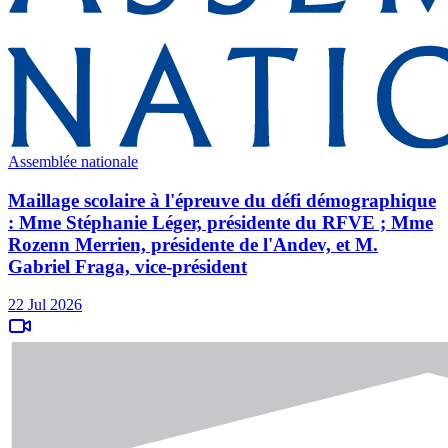
Assemblée nationale
Maillage scolaire à l'épreuve du défi démographique
: Mme Stéphanie Léger, présidente du RFVE ; Mme
Rozenn Merrien, présidente de l'Andev, et M.
Gabriel Fraga, vice-président
22 Jul 2026