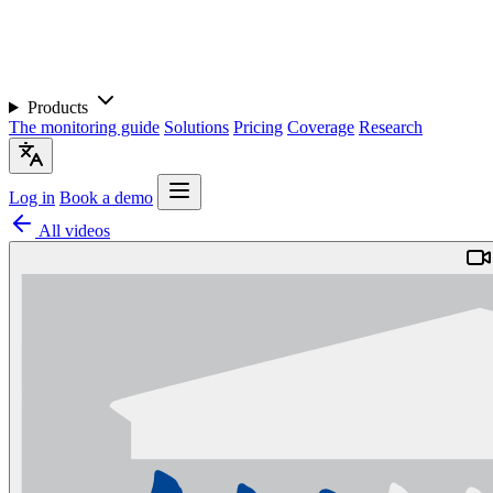
Products
The monitoring guide
Solutions
Pricing
Coverage
Research
Log in
Book a demo
All videos