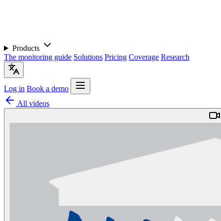
Products
The monitoring guide
Solutions
Pricing
Coverage
Research
Log in
Book a demo
All videos