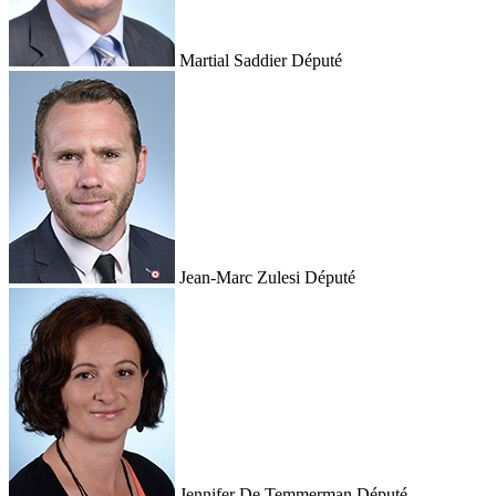
Martial Saddier
Député
Jean-Marc Zulesi
Député
Jennifer De Temmerman
Député