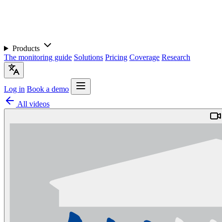
Products
The monitoring guide
Solutions
Pricing
Coverage
Research
Log in
Book a demo
All videos