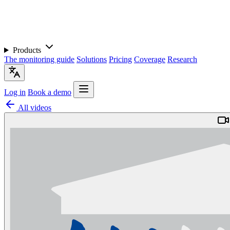
Products
The monitoring guide
Solutions
Pricing
Coverage
Research
Log in
Book a demo
All videos