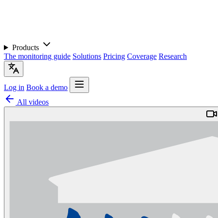
Products
The monitoring guide
Solutions
Pricing
Coverage
Research
Log in
Book a demo
All videos