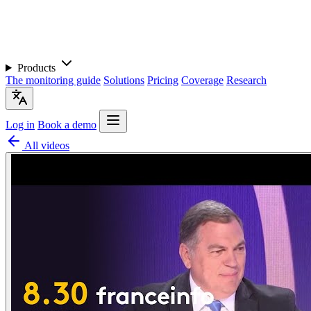
Products
The monitoring guide
Solutions
Pricing
Coverage
Research
Log in
Book a demo
All videos