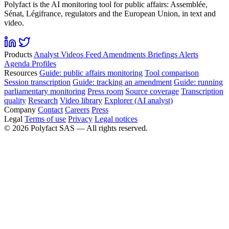
Polyfact is the AI monitoring tool for public affairs: Assemblée,
Sénat, Légifrance, regulators and the European Union, in text and
video.
Products
Analyst
Videos
Feed
Amendments
Briefings
Alerts
Agenda
Profiles
Resources
Guide: public affairs monitoring
Tool comparison
Session transcription
Guide: tracking an amendment
Guide: running
parliamentary monitoring
Press room
Source coverage
Transcription
quality
Research
Video library
Explorer (AI analyst)
Company
Contact
Careers
Press
Legal
Terms of use
Privacy
Legal notices
©
2026
Polyfact SAS —
All rights reserved.