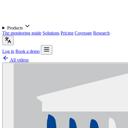
Products
The monitoring guide
Solutions
Pricing
Coverage
Research
Log in
Book a demo
All videos