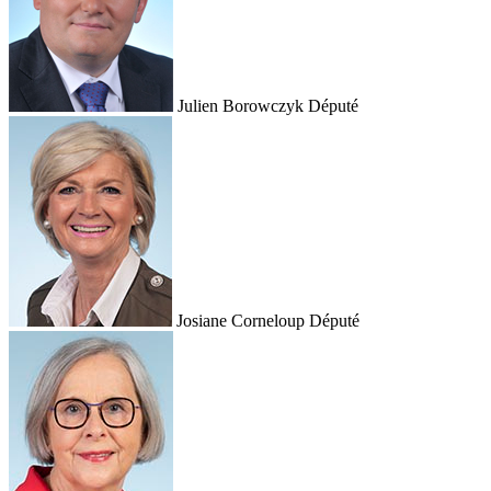
Julien Borowczyk
Député
Josiane Corneloup
Député