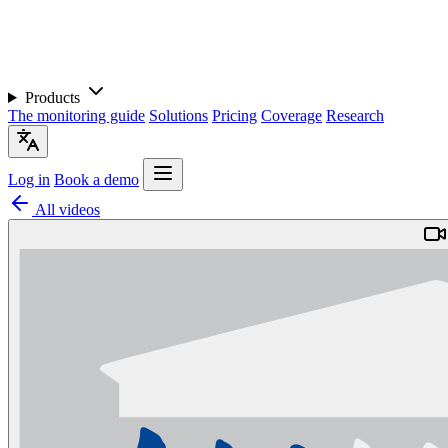
Products
The monitoring guide
Solutions
Pricing
Coverage
Research
Log in
Book a demo
All videos