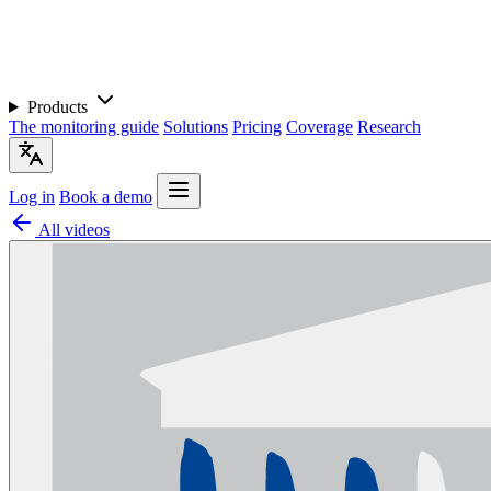
Products
The monitoring guide
Solutions
Pricing
Coverage
Research
Log in
Book a demo
All videos