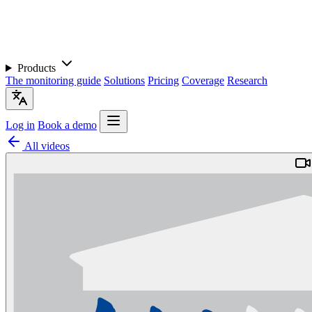
Products
The monitoring guide
Solutions
Pricing
Coverage
Research
Log in
Book a demo
All videos