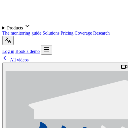
Products
The monitoring guide
Solutions
Pricing
Coverage
Research
Log in
Book a demo
All videos