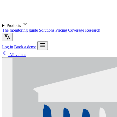
Products
The monitoring guide
Solutions
Pricing
Coverage
Research
Log in
Book a demo
All videos