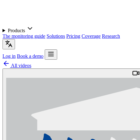
Products
The monitoring guide
Solutions
Pricing
Coverage
Research
Log in
Book a demo
All videos