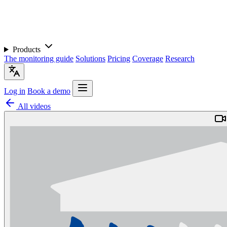
Products
The monitoring guide
Solutions
Pricing
Coverage
Research
Log in
Book a demo
All videos