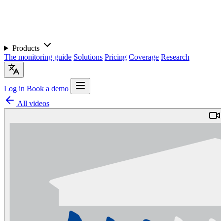
Products
The monitoring guide
Solutions
Pricing
Coverage
Research
Log in
Book a demo
All videos