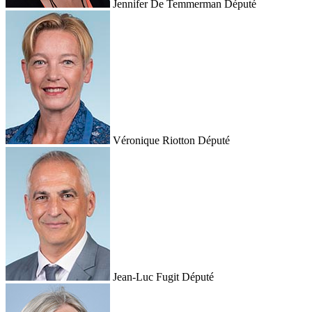
Jennifer De Temmerman
Député
Véronique Riotton
Député
Jean-Luc Fugit
Député