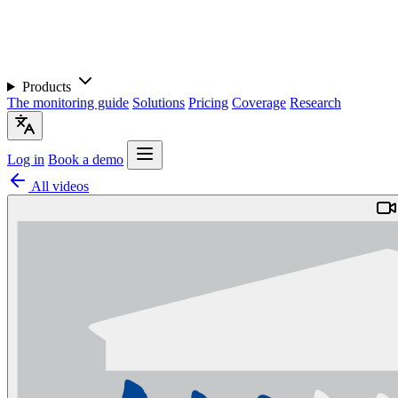
Products
The monitoring guide
Solutions
Pricing
Coverage
Research
Log in
Book a demo
All videos