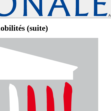
A
bilités (suite)