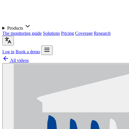
Products
The monitoring guide
Solutions
Pricing
Coverage
Research
Log in
Book a demo
All videos