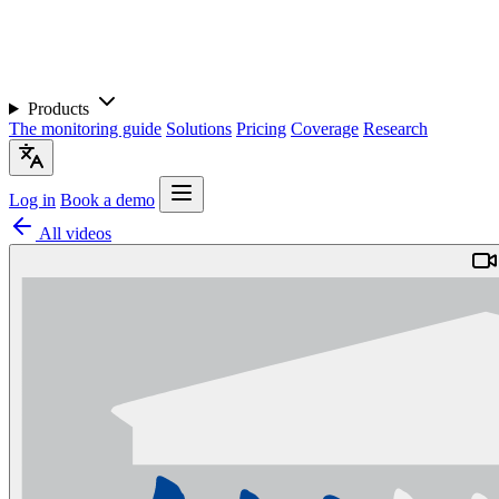
Products
The monitoring guide
Solutions
Pricing
Coverage
Research
Log in
Book a demo
All videos