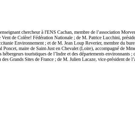
ly, enseignant chercheur à l'ENS Cachan, membre de l’association Morve
de Vent de Colère! Fédération Nationale ; de M. Patrice Lucchini, prés
Occitanie Environnement ; et de M. Jean Loup Reverier, membre du bure
l Poncet, maire de Saint-Just en Chevalet (Loire), accompagné de Mme C
s hébergeurs touristiques de l’Indre et des départements environnants 
es Grands Sites de France ; de M. Julien Lacaze, vice-président de l