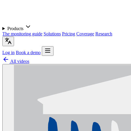
Products
The monitoring guide
Solutions
Pricing
Coverage
Research
Log in
Book a demo
All videos