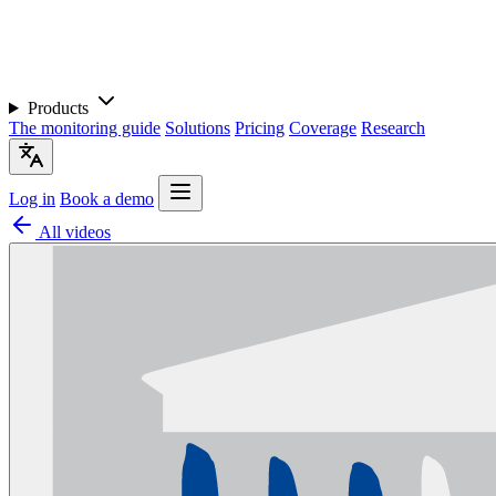
Products
The monitoring guide
Solutions
Pricing
Coverage
Research
Log in
Book a demo
All videos