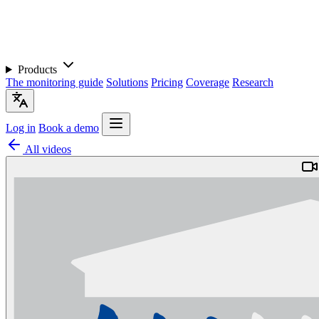
Products
The monitoring guide
Solutions
Pricing
Coverage
Research
Log in
Book a demo
All videos