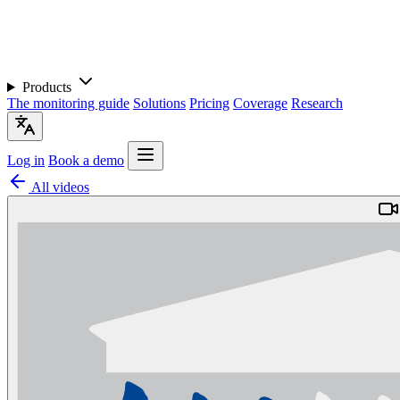
Products
The monitoring guide
Solutions
Pricing
Coverage
Research
Log in
Book a demo
All videos