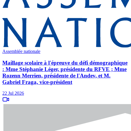
Assemblée nationale
Maillage scolaire à l'épreuve du défi démographique
: Mme Stéphanie Léger, présidente du RFVE ; Mme
Rozenn Merrien, présidente de l'Andev, et M.
Gabriel Fraga, vice-président
22 Jul 2026