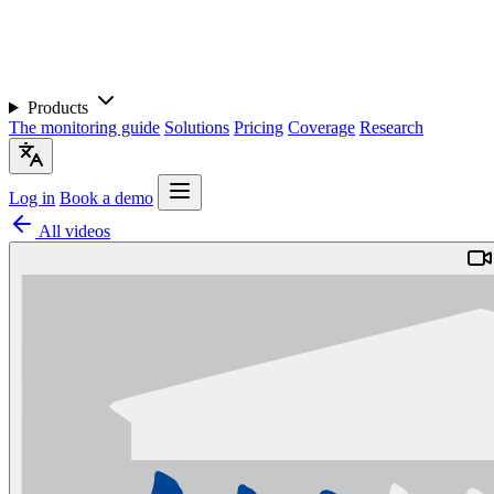
Products
The monitoring guide
Solutions
Pricing
Coverage
Research
Log in
Book a demo
All videos