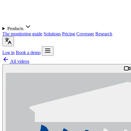
Products
The monitoring guide
Solutions
Pricing
Coverage
Research
Log in
Book a demo
All videos