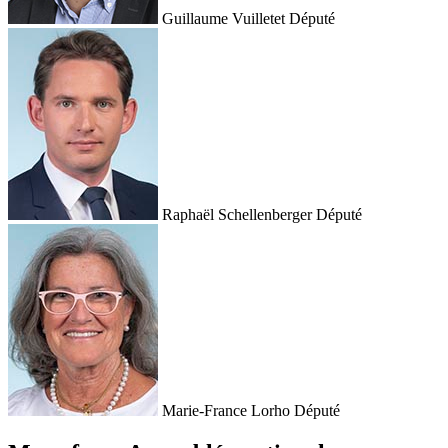
Guillaume Vuilletet
Député
Raphaël Schellenberger
Député
Marie-France Lorho
Député