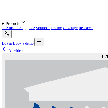
Products
The monitoring guide
Solutions
Pricing
Coverage
Research
Log in
Book a demo
All videos