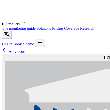
Products
The monitoring guide
Solutions
Pricing
Coverage
Research
Log in
Book a demo
All videos