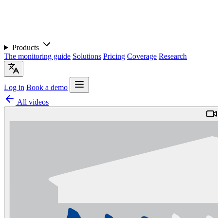
Products
The monitoring guide
Solutions
Pricing
Coverage
Research
Log in
Book a demo
All videos