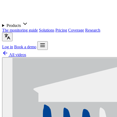
Products
The monitoring guide
Solutions
Pricing
Coverage
Research
Log in
Book a demo
All videos