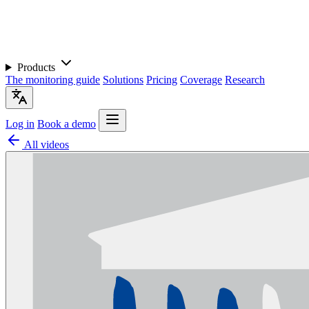
Products
The monitoring guide
Solutions
Pricing
Coverage
Research
Log in
Book a demo
All videos