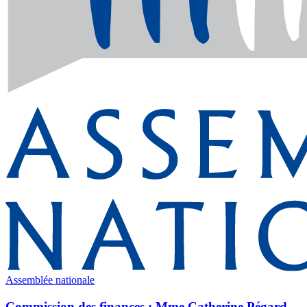
Assemblée nationale
Commission des finances : Mme Catherine Pégard,