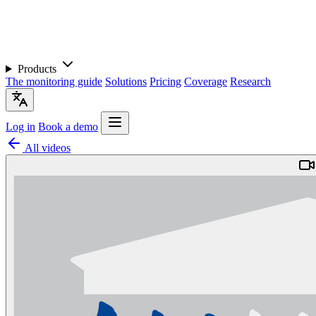
Products
The monitoring guide
Solutions
Pricing
Coverage
Research
Log in
Book a demo
All videos