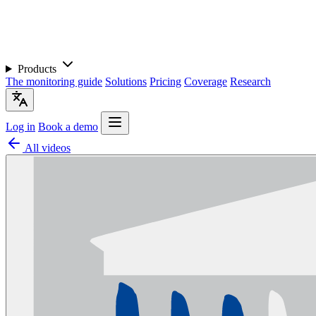
Products
The monitoring guide
Solutions
Pricing
Coverage
Research
Log in
Book a demo
All videos