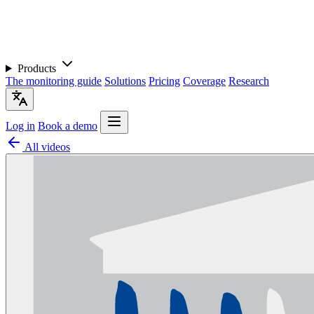
Products
The monitoring guide
Solutions
Pricing
Coverage
Research
Log in
Book a demo
All videos