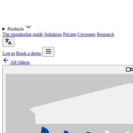
Products
The monitoring guide
Solutions
Pricing
Coverage
Research
Log in
Book a demo
All videos