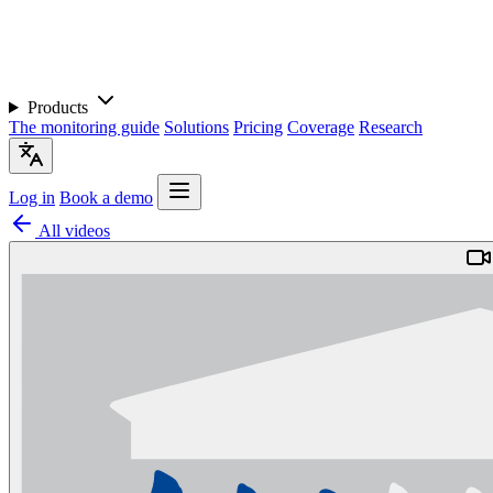
Products
The monitoring guide
Solutions
Pricing
Coverage
Research
Log in
Book a demo
All videos