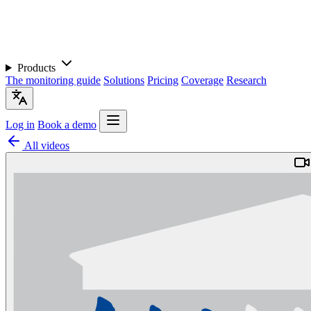
Products
The monitoring guide
Solutions
Pricing
Coverage
Research
Log in
Book a demo
All videos