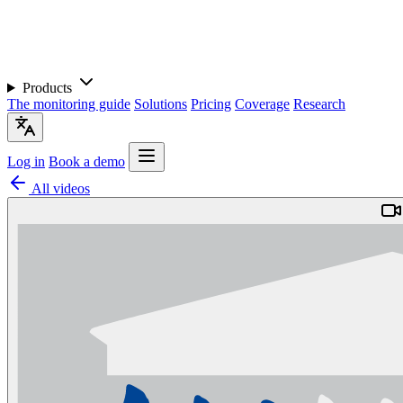
Products
The monitoring guide
Solutions
Pricing
Coverage
Research
Log in
Book a demo
All videos