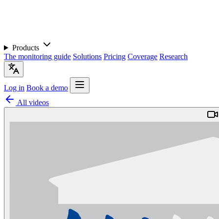
Products
The monitoring guide
Solutions
Pricing
Coverage
Research
Log in
Book a demo
All videos