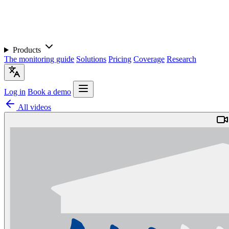
Products
The monitoring guide
Solutions
Pricing
Coverage
Research
Log in
Book a demo
All videos